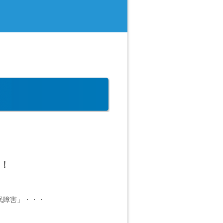
ます。
！
眠障害」・・・