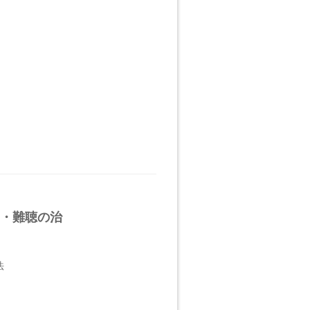
・難聴の治
法