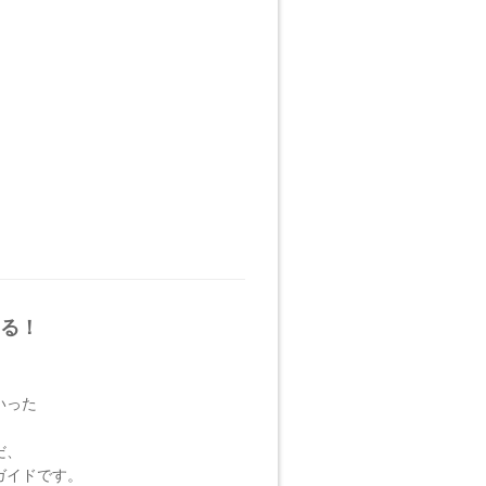
る！
いった
だ、
ガイドです。