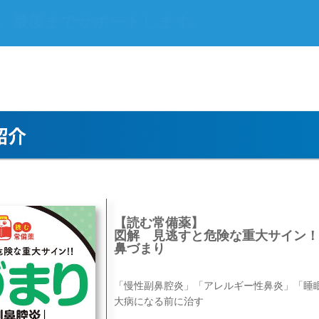
療やリハビリまで対応。最後までサポートし
【読む常備薬】
図解 見逃すと危険な重大サイン！
鼻づまり
「慢性副鼻腔炎」「アレルギー性鼻炎」「睡
大病になる前に治す